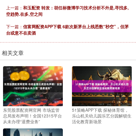
上一篇：
和玉配资 转发：胡任标微博学习技术分析不外是,寻找多,
空趋势.在多,空之间
下一篇：
信富网配资APP下载 6款次新茅台上线悉数“秒空”，但茅
台或意不在卖酒
相关文章
东莞股票配资网官网 市场监管
51策略APP下载 探秘体育馆，
总局发布声明！全国12315平台
乐山机关幼儿园乐艺分园解锁生
从未办理“退费业务”
活化教育新场景