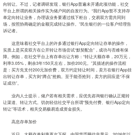
向转让。不过，记者调研发现，银行App普遍未开通此项功能，社交
平台上所谓的相关操作实为储户间的自发行为。“我行App暂不支持存
单定向转让业务，办理该业务要通过线下柜台，交易双方需共同到
场，按照协商确定的金额完成转让操作。”民生银行的一位客户经理告
诉记者。
这意味着社交平台上的许多通过银行App定向转让存单的操作，
实质上是买卖双方在公开转让市场尝试“默契配合”，成功与否难有保
障。例如，在社交平台上有存单出让方称：“转让大额存单，20万元，
利率3.05%，剩余3年150天左右，加价200元。”其描述的操作流程
是：买方先支付200元加价费，双方约定转让时间，卖方在银行App挂
出转让存单，买方则“蹲点”抢购。至于能否抢到，卖方的回应是“不保
证成功”。
业内人士提示，储户若有相关需求，应优先咨询银行确认正规转
让渠道、转让方式。切勿轻信社交平台所谓“预先付费、银行App定向
转让”等话术，相关交易极易造成资金损失。
高息存单加价
近日，大额存单利率再次下探。中国货币网信息显示，2026年以