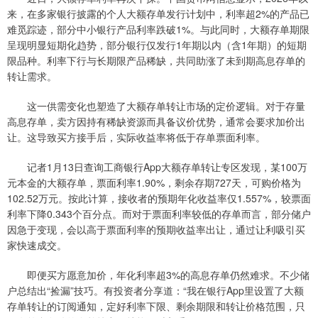
来，在多家银行披露的个人大额存单发行计划中，利率超2%的产品已
难觅踪迹，部分中小银行产品利率跌破1%。与此同时，大额存单期限
呈现明显短期化趋势，部分银行仅发行1年期以内（含1年期）的短期
限品种。利率下行与长期限产品稀缺，共同助涨了未到期高息存单的
转让需求。
这一供需变化也塑造了大额存单转让市场的定价逻辑。对于存量
高息存单，卖方因持有稀缺资源而具备议价优势，通常会要求加价出
让。这导致买方接手后，实际收益率将低于存单票面利率。
记者1月13日查询工商银行App大额存单转让专区发现，某100万
元本金的大额存单，票面利率1.90%，剩余存期727天，可购价格为
102.52万元。按此计算，接收者的预期年化收益率仅1.557%，较票面
利率下降0.343个百分点。而对于票面利率较低的存单而言，部分储户
因急于变现，会以高于票面利率的预期收益率出让，通过让利吸引买
家快速成交。
即便买方愿意加价，年化利率超3%的高息存单仍然难求。不少储
户总结出“捡漏”技巧。有投资者分享道：“我在银行App里设置了大额
存单转让的订阅通知，定好利率下限、剩余期限和转让价格范围，只