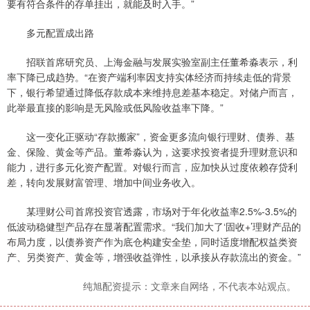
要有符合条件的存单挂出，就能及时入手。”
多元配置成出路
招联首席研究员、上海金融与发展实验室副主任董希淼表示，利
率下降已成趋势。“在资产端利率因支持实体经济而持续走低的背景
下，银行希望通过降低存款成本来维持息差基本稳定。对储户而言，
此举最直接的影响是无风险或低风险收益率下降。”
这一变化正驱动“存款搬家”，资金更多流向银行理财、债券、基
金、保险、黄金等产品。董希淼认为，这要求投资者提升理财意识和
能力，进行多元化资产配置。对银行而言，应加快从过度依赖存贷利
差，转向发展财富管理、增加中间业务收入。
某理财公司首席投资官透露，市场对于年化收益率2.5%-3.5%的
低波动稳健型产品存在显著配置需求。“我们加大了‘固收+’理财产品的
布局力度，以债券资产作为底仓构建安全垫，同时适度增配权益类资
产、另类资产、黄金等，增强收益弹性，以承接从存款流出的资金。”
纯旭配资提示：文章来自网络，不代表本站观点。