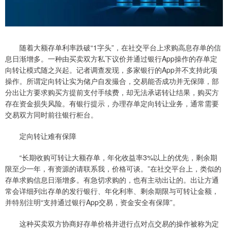
随着大额存单利率跌破“1字头”，在社交平台上求购高息存单的信
息日渐增多。一种由买卖双方私下议价并通过银行App操作的存单定
向转让模式随之兴起。记者调查发现，多家银行的App并不支持此项
操作。所谓定向转让实为储户自发撮合，交易能否成功并无保障，部
分出让方要求购买方提前支付手续费，却无法承诺转让结果，购买方
存在资金损失风险。有银行提示，办理存单定向转让业务，通常需要
交易双方同时前往银行柜台。
定向转让难有保障
“长期收购可转让大额存单，年化收益率3%以上的优先，剩余期
限至少一年，有资源的请联系我，价格可谈。”在社交平台上，类似的
存单求购信息日渐增多。有急切求购的，也有主动出让的。出让方通
常会详细列出存单的发行银行、年化利率、剩余期限与可转让金额，
并特别注明“支持通过银行App交易，资金安全有保障”。
这种买卖双方协商好存单价格并进行点对点交易的操作被称为定