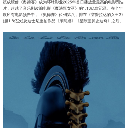
该成绩使《奥德赛》成为环球影业2025年首日播放量最高的电影预告
片，超越了音乐剧改编电影《魔法坏女巫》的1.13亿次记录。在全年
度所有电影预告中，《奥德赛》位列第八，排在《穿普拉达的女王2》
(超1.8亿次)及迪士尼重拍作品《摩阿娜》《星际宝贝史迪奇》之后。