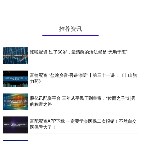
推荐资讯
涨啦配资 过了60岁，最清醒的活法就是“无动于衷”
富捷配资 “盐途乡音·吾讲倷听”丨第三十一讲：《丰山脱
力药》
股亿讯配资平台 三年从平民干到皇帝，“位面之子”刘秀
的称帝之路
富配配资APP下载 一定要学会医保二次报销！不然白交
医保亏大了！