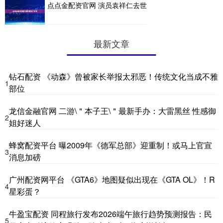
点点金配资官网 演员袁祥仁去世
最新文章
钻石配资 《动森》曾被家长举报太邪恶！传统文化当成不雅
1
部位
龙信金融官网 二游\＂本子王\＂最新手办：大雷黑丝 性感御
2
姐好迷人
蜂窝配资平台 曝2009年《德军总部》迎重制！或马上官宣
3
消息加磅
广州配资网平台 《GTA6》地图疑似出现在《GTA OL》！R
4
星彩蛋？
牛盈宝配资 同程旅行发布2026端午旅行趋势预测报告：民
5