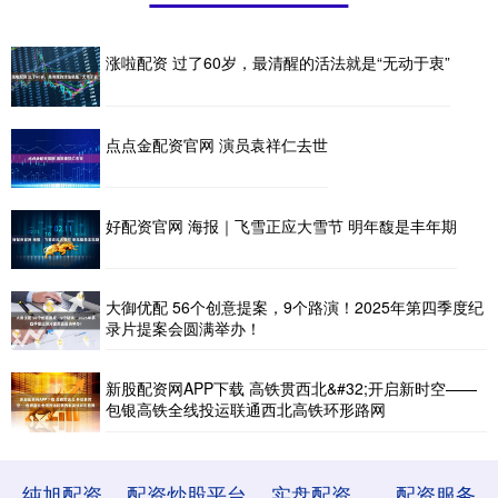
涨啦配资 过了60岁，最清醒的活法就是“无动于衷”
点点金配资官网 演员袁祥仁去世
好配资官网 海报｜飞雪正应大雪节 明年馥是丰年期
大御优配 56个创意提案，9个路演！2025年第四季度纪
录片提案会圆满举办！
新股配资网APP下载 高铁贯西北&#32;开启新时空——
包银高铁全线投运联通西北高铁环形路网
纯旭配资
配资炒股平台
实盘配资
配资服务