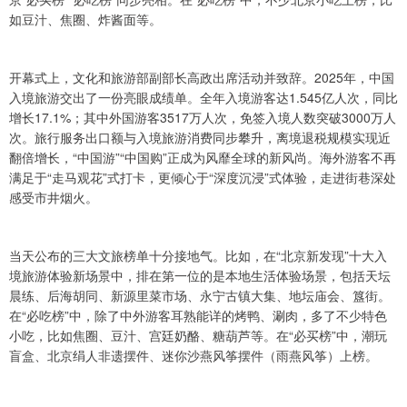
如豆汁、焦圈、炸酱面等。
开幕式上，文化和旅游部副部长高政出席活动并致辞。2025年，中国
入境旅游交出了一份亮眼成绩单。全年入境游客达1.545亿人次，同比
增长17.1%；其中外国游客3517万人次，免签入境人数突破3000万人
次。旅行服务出口额与入境旅游消费同步攀升，离境退税规模实现近
翻倍增长，“中国游”“中国购”正成为风靡全球的新风尚。海外游客不再
满足于“走马观花”式打卡，更倾心于“深度沉浸”式体验，走进街巷深处
感受市井烟火。
当天公布的三大文旅榜单十分接地气。比如，在“北京新发现”十大入
境旅游体验新场景中，排在第一位的是本地生活体验场景，包括天坛
晨练、后海胡同、新源里菜市场、永宁古镇大集、地坛庙会、簋街。
在“必吃榜”中，除了中外游客耳熟能详的烤鸭、涮肉，多了不少特色
小吃，比如焦圈、豆汁、宫廷奶酪、糖葫芦等。在“必买榜”中，潮玩
盲盒、北京绢人非遗摆件、迷你沙燕风筝摆件（雨燕风筝）上榜。