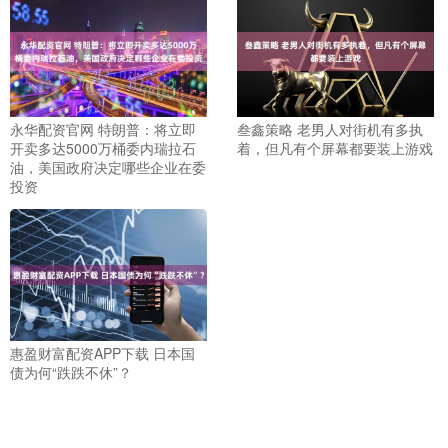
永华配资官网 特朗普：将立即
叁鑫策略 老男人对街机有多执
开卖多达5000万桶委内瑞拉石
着，但凡有个屏幕都要装上游戏
油，美国政府决定哪些企业在委
投资
惠盈财富配资APP下载 日本国
债为何“跌跌不休”？