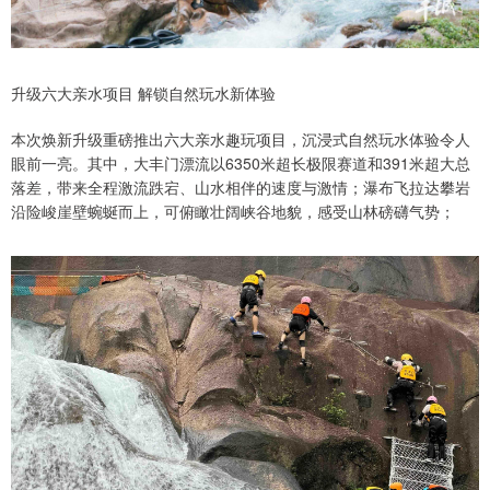
升级六大亲水项目 解锁自然玩水新体验
本次焕新升级重磅推出六大亲水趣玩项目，沉浸式自然玩水体验令人
眼前一亮。其中，大丰门漂流以6350米超长极限赛道和391米超大总
落差，带来全程激流跌宕、山水相伴的速度与激情；瀑布飞拉达攀岩
沿险峻崖壁蜿蜒而上，可俯瞰壮阔峡谷地貌，感受山林磅礴气势；