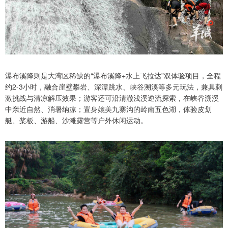
瀑布溪降则是大湾区稀缺的“瀑布溪降+水上飞拉达”双体验项目，全程
约2-3小时，融合崖壁攀岩、深潭跳水、峡谷溯溪等多元玩法，兼具刺
激挑战与清凉解压效果；游客还可沿清澈浅溪逆流探索，在峡谷溯溪
中亲近自然、消暑纳凉；置身媲美九寨沟的岭南五色湖，体验皮划
艇、桨板、游船、沙滩露营等户外休闲运动。