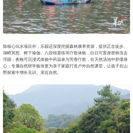
除核心玩水项目外，乐园还深度挖掘森林康养资源，提供正念徒步、
湖畔冥想、树下瑜伽、八段锦晨练等疗愈体验，白日可置身密林洗去
浮躁，夜晚可沉浸式体验中药温泉与芳香疗愈，在天然汤池中舒缓身
心；专属自然研学板块更为亲子家庭打造户外自然课堂，让孩子在山
野探索中增长见识、亲近自然。