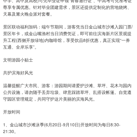
中学、高中及高校)可凭毕业证申领“青春通行证”、中高考可凭准考证
尊享专属优惠。针对毕业团建需求，景区还提供定制化的营地烧烤、
天幕及篝火晚会派对套餐。
景区联动福利加码：端午节期间，游客凭当日金山城市沙滩入园门票/
景区年卡，或金山嘴渔村当日消费凭证，即可前往滨海新片区景观提
升工程(西侧开放绿地)内咖啡馆，享受饮品8折优惠，真正实现“一券
互通、全岸乐享”。
文明游园小贴士
共护滨海好风光
温馨提醒广大市民、游客：游园期间请爱护沙滩、草坪、花木与园内
公共设施，请勿随手丢弃垃圾、肆意踩踏草坪、乱搭设帐篷。自觉遵
守园区管理规定，共同守护这片美丽的滨海风光。
开放时间
1、金山城市沙滩泳季(6月20日-9月10日)开放时间为每日8:30-
21:30。