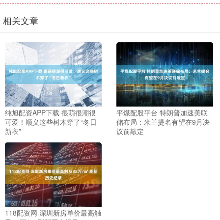
相关文章
纯旭配资APP下载 很萌很潮很
平煤配股平台 特朗普加速美联
可爱！顺义这些树木穿了“冬日
储布局：米兰提名有望在9月决
新衣”
议前敲定
118配资网 深圳新房单价最高触