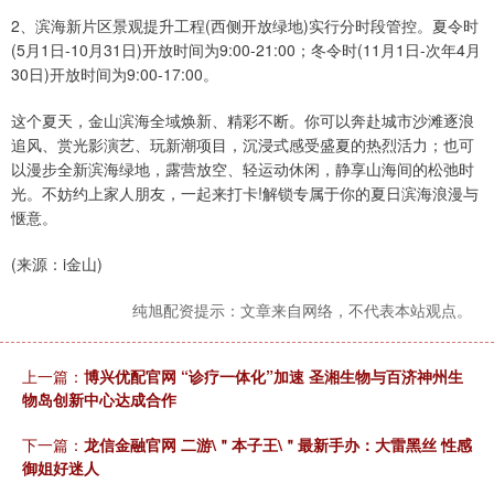
2、滨海新片区景观提升工程(西侧开放绿地)实行分时段管控。夏令时
(5月1日-10月31日)开放时间为9:00-21:00；冬令时(11月1日-次年4月
30日)开放时间为9:00-17:00。
这个夏天，金山滨海全域焕新、精彩不断。你可以奔赴城市沙滩逐浪
追风、赏光影演艺、玩新潮项目，沉浸式感受盛夏的热烈活力；也可
以漫步全新滨海绿地，露营放空、轻运动休闲，静享山海间的松弛时
光。不妨约上家人朋友，一起来打卡!解锁专属于你的夏日滨海浪漫与
惬意。
(来源：i金山)
纯旭配资提示：文章来自网络，不代表本站观点。
上一篇：
博兴优配官网 “诊疗一体化”加速 圣湘生物与百济神州生
物岛创新中心达成合作
下一篇：
龙信金融官网 二游\＂本子王\＂最新手办：大雷黑丝 性感
御姐好迷人