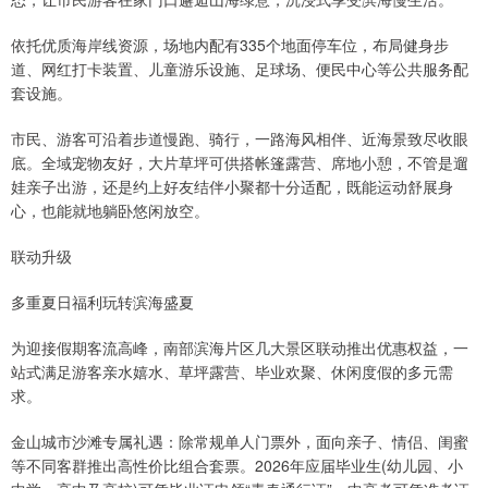
依托优质海岸线资源，场地内配有335个地面停车位，布局健身步
道、网红打卡装置、儿童游乐设施、足球场、便民中心等公共服务配
套设施。
市民、游客可沿着步道慢跑、骑行，一路海风相伴、近海景致尽收眼
底。全域宠物友好，大片草坪可供搭帐篷露营、席地小憩，不管是遛
娃亲子出游，还是约上好友结伴小聚都十分适配，既能运动舒展身
心，也能就地躺卧悠闲放空。
联动升级
多重夏日福利玩转滨海盛夏
为迎接假期客流高峰，南部滨海片区几大景区联动推出优惠权益，一
站式满足游客亲水嬉水、草坪露营、毕业欢聚、休闲度假的多元需
求。
金山城市沙滩专属礼遇：除常规单人门票外，面向亲子、情侣、闺蜜
等不同客群推出高性价比组合套票。2026年应届毕业生(幼儿园、小