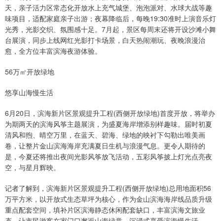
天，亲子活力区常态化开放水上充气城堡、泡泡派对、水球大战等趣
味项目，适配家庭亲子出游；夜幕降临后，每晚19:30准时上演音乐灯
光秀，光影交织、氛围感十足。7月起，景区每周末还将开设沙滩小舞
台展演，同步上线网红光影打卡场景，白天热闹潮玩、夜晚浪漫治
愈，全方位丰富滨海夜游体验。
56万㎡开放绿地
悠享山海慢生活
6月20日，滨海新片区景观提升工程(西侧开放绿地)首度开放，将举办
为期两天的滨海风筝主题展演，为盛夏海岸增添别样趣味。届时初夏
清风和煦、晴空万里，在蓝天、碧海、绿地的映衬下勾勒出唯美画
卷，让整片金山滨海海岸充满夏日生机与浪漫气息。更令人期待的
是，今夏还将推出夜间光影风筝放飞活动，五彩风筝披上灯光点亮夜
空，与星月辉映。
记者了解到，滨海新片区景观提升工程(西侧开放绿地)总用地面积56
万平方米，以开放式生态草坪为核心，作为金山滨海海岸线品质升级
重点配套空间，填补片区滨海静态休闲配套缺口，丰富滨海文旅业
态，让市民游客在家门口邂逅山海绿意，沉浸式享受滨海慢生活。