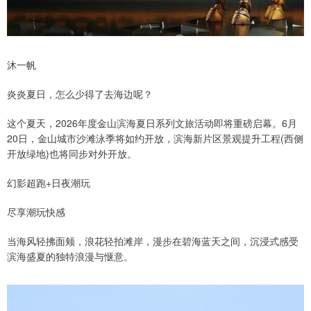
沐一帆
炎炎夏日，怎么少得了去海边呢？
这个夏天，2026年度金山滨海夏日系列文旅活动即将重磅启幕。6月
20日，金山城市沙滩泳季将如约开放，滨海新片区景观提升工程(西侧
开放绿地)也将同步对外开放。
幻影超跑+日夜潮玩
尽享潮玩快感
当海风轻拂面颊，浪花轻拍滩岸，漫步在碧海蓝天之间，沉浸式感受
滨海盛夏的独特浪漫与惬意。