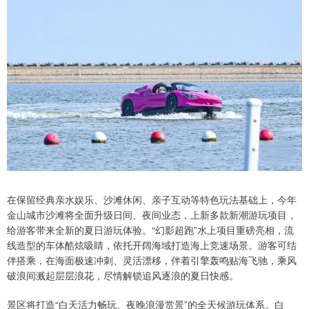
在保留经典亲水娱乐、沙滩休闲、亲子互动等特色玩法基础上，今年
金山城市沙滩将全面升级日间、夜间业态，上新多款新潮游玩项目，
给游客带来全新的夏日游玩体验。“幻影超跑”水上项目重磅亮相，流
线造型的车体酷炫吸睛，依托开阔海域打造海上竞速场景。游客可结
伴搭乘，在海面极速冲刺、灵活漂移，伴着引擎轰鸣贴海飞驰，乘风
破浪间溅起层层浪花，尽情解锁追风逐浪的夏日快感。
景区将打造“白天活力畅玩、夜晚浪漫赏景”的全天候游玩体系。白