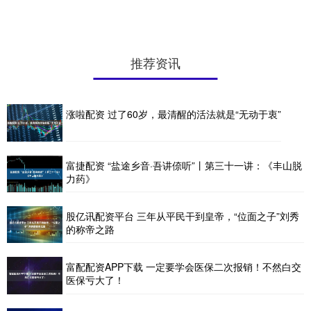
推荐资讯
涨啦配资 过了60岁，最清醒的活法就是“无动于衷”
富捷配资 “盐途乡音·吾讲倷听”丨第三十一讲：《丰山脱
力药》
股亿讯配资平台 三年从平民干到皇帝，“位面之子”刘秀
的称帝之路
富配配资APP下载 一定要学会医保二次报销！不然白交
医保亏大了！