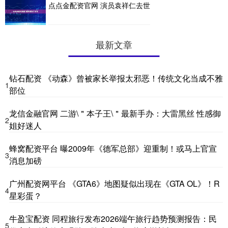
点点金配资官网 演员袁祥仁去世
最新文章
钻石配资 《动森》曾被家长举报太邪恶！传统文化当成不雅
1
部位
龙信金融官网 二游\＂本子王\＂最新手办：大雷黑丝 性感御
2
姐好迷人
蜂窝配资平台 曝2009年《德军总部》迎重制！或马上官宣
3
消息加磅
广州配资网平台 《GTA6》地图疑似出现在《GTA OL》！R
4
星彩蛋？
牛盈宝配资 同程旅行发布2026端午旅行趋势预测报告：民
5