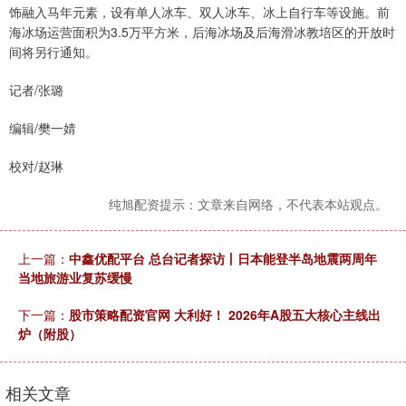
饰融入马年元素，设有单人冰车、双人冰车、冰上自行车等设施。前
海冰场运营面积为3.5万平方米，后海冰场及后海滑冰教培区的开放时
间将另行通知。
记者/张璐
编辑/樊一婧
校对/赵琳
纯旭配资提示：文章来自网络，不代表本站观点。
上一篇：
中鑫优配平台 总台记者探访丨日本能登半岛地震两周年
当地旅游业复苏缓慢
下一篇：
股市策略配资官网 大利好！ 2026年A股五大核心主线出
炉（附股）
相关文章