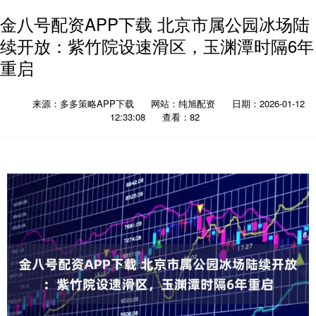
金八号配资APP下载 北京市属公园冰场陆
续开放：紫竹院设速滑区，玉渊潭时隔6年
重启
来源：多多策略APP下载
网站：纯旭配资
日期：2026-01-12
12:33:08
查看：82