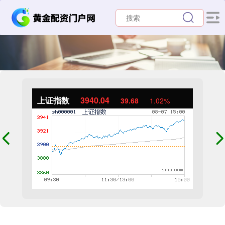
上证指数
3940.04
39.68
1.02%