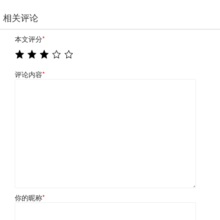
相关评论
本文评分
*
评论内容
*
你的昵称
*