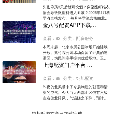
头孢停药3天后就可饮酒？穿聚酯纤维衣
物会导致微塑料进入血液？2026年1月科
学流言榜发布。 每月科学流言榜由北京
市科学技术协会、北京市委网信办、首
金八号配资APP下载 北京市属公园冰场陆续开放：紫竹院设速滑区，玉渊潭时隔6年重启
都互联网协会指....
查看：
82
分类：
配资服务
本周末起，北京市属公园冰场开始陆续
开放。紫竹院公园冰场保留了经典的速
滑区，为民间高手提供优质场地。玉渊
潭公园更是时隔6年重启冰场，目前东区
上海配资门户平台 明天进“三九”！北京周五山区零星飘雪，大风降温紧随 气温波折向下
冰场开启试营业。由于去....
查看：
88
分类：
纯旭配资
昨夜的北风带来了今晨绚烂的朝霞和清
爽的空气。今天白天西部山区仍有六级
左右偏北阵风，气温随之下降，预计最
高气温在4℃左右。今天下班时天气多云
间晴，偏南风2、3级，....
纯旭配资文章已加载完成