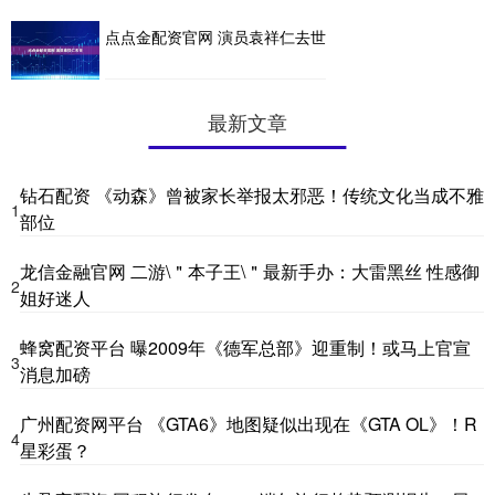
点点金配资官网 演员袁祥仁去世
最新文章
钻石配资 《动森》曾被家长举报太邪恶！传统文化当成不雅
1
部位
龙信金融官网 二游\＂本子王\＂最新手办：大雷黑丝 性感御
2
姐好迷人
蜂窝配资平台 曝2009年《德军总部》迎重制！或马上官宣
3
消息加磅
广州配资网平台 《GTA6》地图疑似出现在《GTA OL》！R
4
星彩蛋？