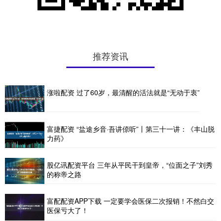
推荐资讯
涨啦配资 过了60岁，最清醒的活法就是“无动于衷”
富捷配资 “盐途乡音·吾讲倷听”丨第三十一讲：《丰山脱
力药》
股亿讯配资平台 三年从平民干到皇帝，“位面之子”刘秀
的称帝之路
富配配资APP下载 一定要学会医保二次报销！不然白交
医保亏大了！