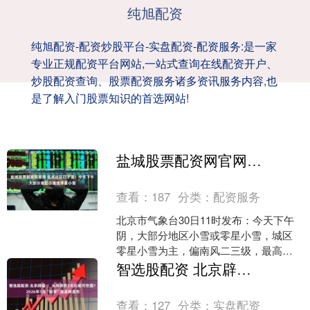
纯旭配资
纯旭配资-配资炒股平台-实盘配资-配资服务:是一家
专业正规配资平台网站,一站式查询在线配资开户、
炒股配资查询、股票配资服务诸多资讯服务内容,也
是了解入门股票知识的首选网站!
盐城股票配资网官网 北京这区已下雪！今天下午大部分地区小雪或零星小雪
查看：
187
分类：
配资服务
北京市气象台30日11时发布：今天下午
阴，大部分地区小雪或零星小雪，城区
零星小雪为主，偏南风二三级，最高气
温1℃；夜间阴转晴，南转北风二三级，
智选股配资 北京辟谣 │ 头孢停药3天后就可饮酒？ 2026年1月“科学”流言榜发布
最低气温-6℃。今....
查看：
127
分类：
实盘配资