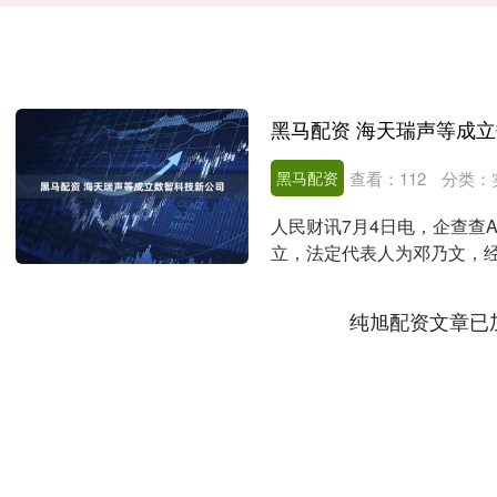
黑马配资 海天瑞声等成
黑马配资
查看：
112
分类：
人民财讯7月4日电，企查查
立，法定代表人为邓乃文，
务；数据处理和存储支....
纯旭配资文章已