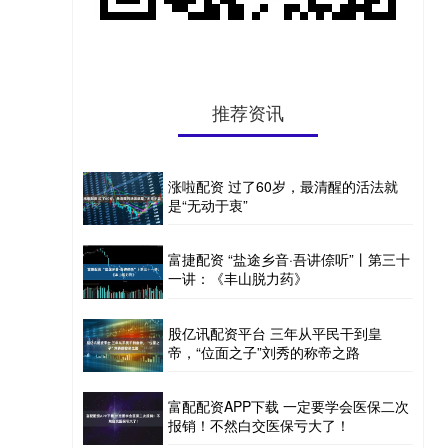
推荐资讯
涨啦配资 过了60岁，最清醒的活法就
是“无动于衷”
富捷配资 “盐途乡音·吾讲倷听”丨第三十
一讲：《丰山脱力药》
股亿讯配资平台 三年从平民干到皇
帝，“位面之子”刘秀的称帝之路
富配配资APP下载 一定要学会医保二次
报销！不然白交医保亏大了！