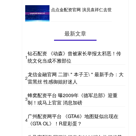
点点金配资官网 演员袁祥仁去世
最新文章
钻石配资 《动森》曾被家长举报太邪恶！传
1
统文化当成不雅部位
龙信金融官网 二游\＂本子王\＂最新手办：大
2
雷黑丝 性感御姐好迷人
蜂窝配资平台 曝2009年《德军总部》迎重
3
制！或马上官宣 消息加磅
广州配资网平台 《GTA6》地图疑似出现在
4
《GTA OL》！R星彩蛋？