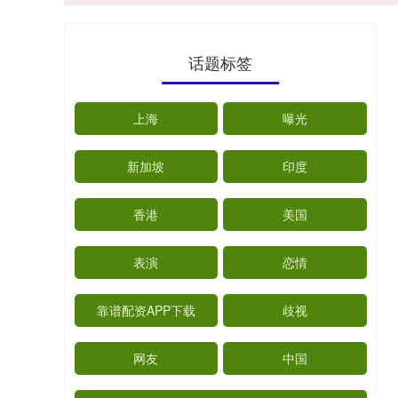
话题标签
上海
曝光
新加坡
印度
香港
美国
表演
恋情
靠谱配资APP下载
歧视
网友
中国